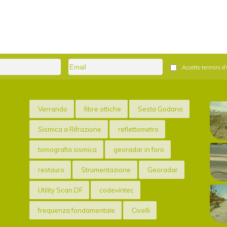
Accetto termini d'
Verrando
fibre ottiche
Sesta Godano
Sismica a Rifrazione
reflettometro
tomografia sismica
georadar in foro
restauro
Strumentazione
Georadar
Utility Scan DF
codevintec
frequenza fondamentale
Civelli