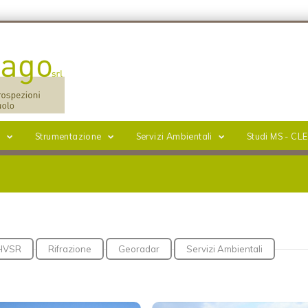
i
Strumentazione
Servizi Ambientali
Studi MS - CLE
 HVSR
Rifrazione
Georadar
Servizi Ambientali