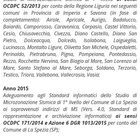
OCDPC 52/2013
per conto della Regione Liguria nei seguenti
comuni in Provincia di Imperia e Savona (in fase di
completamento): Airole, Apricale, Aurigo, Badalucco,
Baiardo, Camporosso, Caravonica, Carpasio, Castel Vittorio,
Cesio, Chiusavecchia, Civezza, Diano Castello, Diano San
Pietro, Dolceacqua, Dolcedo, Isolabona, Laigueglia,
Lucinasco, Montalto Ligure, Olivetta San Michele, Ospedaletti,
Perinaldo, Pietrabruna, Pigna, Pompeiana, Pontedassio,
Rezzo, Rocchetta Nervina, San Biagio al Mare, San Lorenzo al
Mare, Santo Stefano al Mare, Seborga, Soldano, Terzorio,
Testico, Triora, Vallebona, Vallecrosia, Vasia
;
Anno 2015
Adeguamento agli Standard informatici dello Studio di
Microzonazione Sismica di 1° livello del Comune di La Spezia
ai sopravvenuti indirizzi di MS (Vers. 4.0, Standard di
rappresentazione e archiviazione informatica)
ai sensi
OCDPC 171/2014 e Azione 6 DGR 1013/2015
per conto del
Comune di La Spezia (SP);