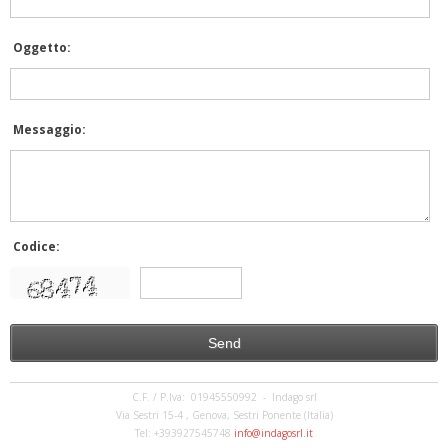
Oggetto:
Messaggio:
Codice:
C.F. / P.Iva: 01945550992 - Indago srl
Via Sestri 15-4 , Genova, Sestri Ponente (Italia)
Tel: +393927545748
info@indagosrl.it