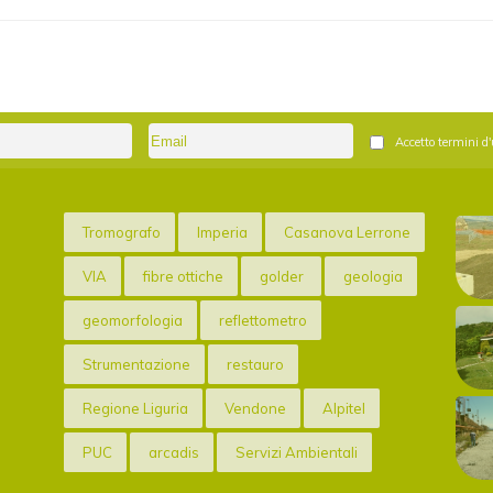
Accetto termini d'
Tromografo
Imperia
Casanova Lerrone
VIA
fibre ottiche
golder
geologia
geomorfologia
reflettometro
Strumentazione
restauro
Regione Liguria
Vendone
Alpitel
PUC
arcadis
Servizi Ambientali