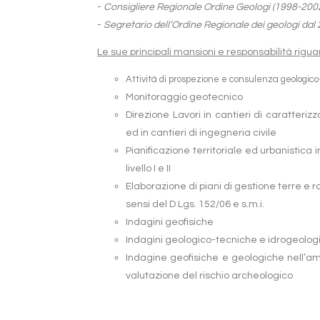
-
Consigliere Regionale Ordine Geologi (1998-200
-
Segretario dell’Ordine Regionale dei geologi dal
Le sue principali mansioni e responsabilità rigu
Attività di prospezione e consulenza geologic
Monitoraggio geotecnico
Direzione Lavori in cantieri di caratteriz
ed in
cantieri di ingegneria civile
Pianificazione territoriale ed urbanistica 
livello I e II
Elaborazione di piani di gestione terre e ro
sensi del D
Lgs. 152/06 e s.m.i.
Indagini geofisiche
Indagini geologico-tecniche e idrogeolog
Indagine geofisiche e geologiche nell’am
valutazione del
rischio archeologico