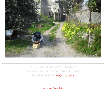
C.F. / P.Iva: 01945550992 - Indago srl
Via Sestri 15-4 , Genova, Sestri Ponente (Italia)
Tel: +393927545748
info@indagosrl.it
Versione Completa