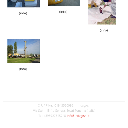
(info)
(info)
(info)
(info)
C.F. / P.Iva: 01945550992 - Indago srl
Via Sestri 15-4 , Genova, Sestri Ponente (Italia)
Tel: +393927545748
info@indagosrl.it