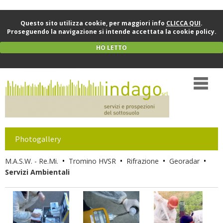
Questo sito utilizza cookie, per maggiori info
CLICCA QUI
.
Proseguendo la navigazione si intende accettata la cookie policy.
HO LETTO
Photogallery
•
•
•
•
M.A.S.W. - Re.Mi.
Tromino HVSR
Rifrazione
Georadar
Servizi Ambientali