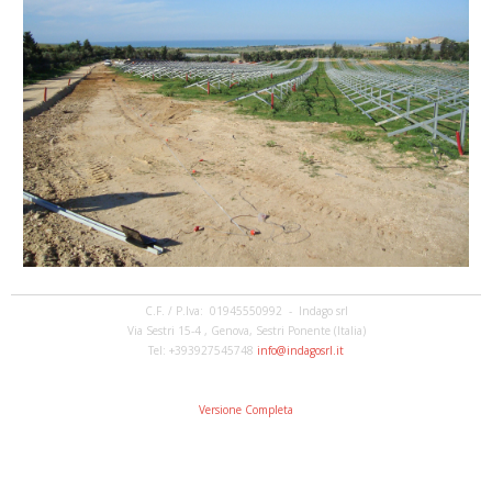
C.F. / P.Iva: 01945550992 - Indago srl
Via Sestri 15-4 , Genova, Sestri Ponente (Italia)
Tel: +393927545748
info@indagosrl.it
Versione Completa